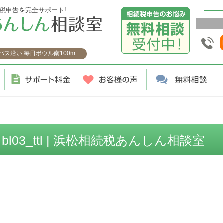
税申告を完全サポート!
ス沿い 毎日ボウル南100m
bl03_ttl | 浜松相続税あんしん相談室