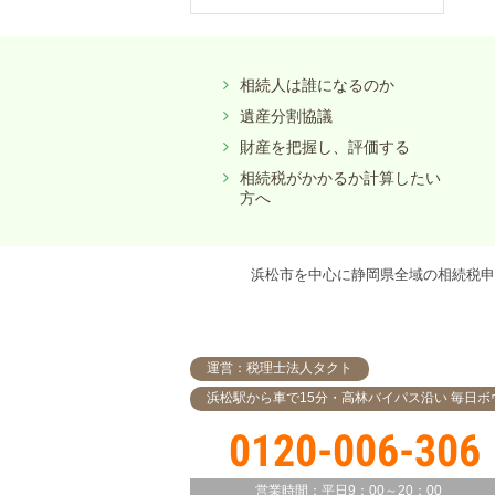
相続人は誰になるのか
遺産分割協議
財産を把握し、評価する
相続税がかかるか計算したい
方へ
浜松市を中心に静岡県全域の相続税申
運営：税理士法人タクト
浜松駅から車で15分・高林バイパス沿い 毎日ボ
0120-006-306
営業時間：
平日9：00～20：00