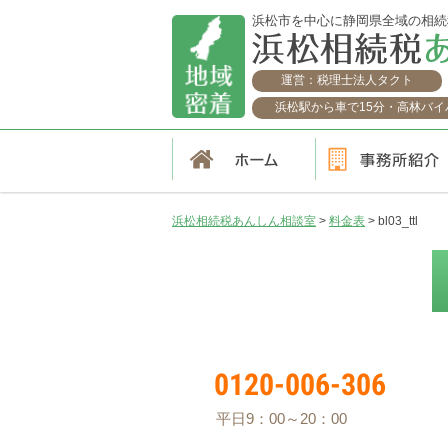
浜松市を中心に静岡県全域の相続
運営：税理士法人タクト
浜松駅から車で15分・高林バイパ
浜松相続税あんしん相談室
>
料金表
>
bl03_ttl
0120-006-306
平日9：00～20：00