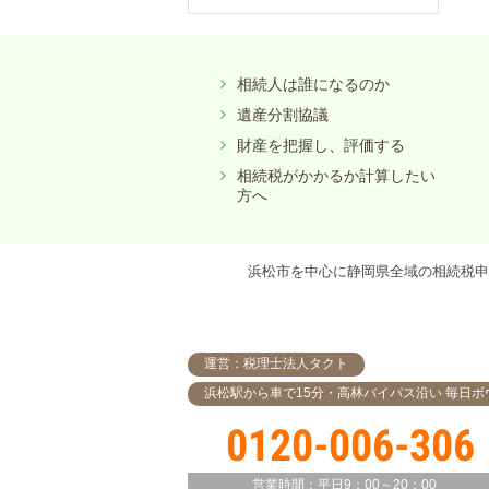
相続人は誰になるのか
遺産分割協議
財産を把握し、評価する
相続税がかかるか計算したい
方へ
浜松市を中心に静岡県全域の相続税申
運営：税理士法人タクト
浜松駅から車で15分・高林バイパス沿い 毎日ボ
0120-006-306
営業時間：
平日9：00～20：00